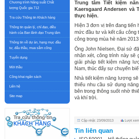
Trung tâm Tiết kiệm nă
Chương trình Năng suất Chất
lượng Quốc gia 712
Kaersgaard Andersen và 
thực hiện.
Tra cứu Thông tin Khách hàng
Hiện 3 đơn vị trên đang tiến 
Thông tin quản lý, chỉ đạo, điều
mức đầu tư và kết cấu công t
hành của Ban lãnh đạo Trung tâm
công trong mùa hè năm 2013
Thông tin về dự án, hạng mục đầu
tư, đấu thầu, mua sắm công
Ông John Nielsen, Đại sứ đ
nhận xét, công trình này s
Tuyển dụng
giải pháp tiết kiệm năng lư
Mời thầu
Nam, thúc đẩy sự chuyển biến
Công khai ngân sách
Nhà tiết kiệm năng lượng sẽ 
thiểu nhu cầu sử dụng năng 
Liên hệ
bên trong thông suốt nhờ thi
Site map
và khí trời.
Cập nhật: 23/09/2013
Lượt xem
Tin liên quan