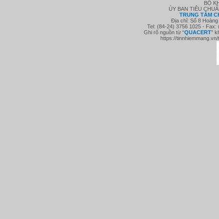
BỘ K
ỦY BAN TIÊU CHU
TRUNG TÂM C
Địa chỉ: Số 8 Hoàng
Tel: (84-24) 3756 1025 - Fax:
Ghi rõ nguồn từ “
QUACE
RT
” k
https://tinnhiemmang.vn