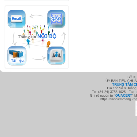
BỘ K
ỦY BAN TIÊU CHU
TRUNG TÂM C
Địa chỉ: Số 8 Hoàng
Tel: (84-24) 3756 1025 - Fax:
Ghi rõ nguồn từ “
QUACE
RT
” k
https://tinnhiemmang.vn