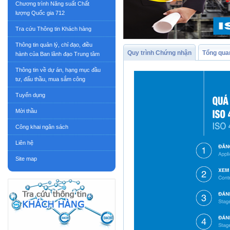
Chương trình Năng suất Chất
lượng Quốc gia 712
Tra cứu Thông tin Khách hàng
Thông tin quản lý, chỉ đạo, điều
Quy trình Chứng nhận
Tổng qua
hành của Ban lãnh đạo Trung tâm
Thông tin về dự án, hạng mục đầu
tư, đấu thầu, mua sắm công
Tuyển dụng
Mời thầu
Công khai ngân sách
Liên hệ
Site map