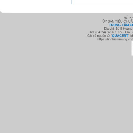
BỘ K
ỦY BAN TIÊU CHU
TRUNG TÂM C
Địa chỉ: Số 8 Hoàng
Tel: (84-24) 3756 1025 - Fax:
Ghi rõ nguồn từ “
QUACE
RT
” k
https://tinnhiemmang.vn