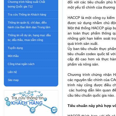
đối với các tiêu chuẩn phù
Chương trình Năng suất Chất
lượng Quốc gia 712
một yếu tố chính của thương
Tra cứu Thông tin Khách hàng
HACCP là một công cụ kiểm so
được sử dụng nhằm chủ độn
Thông tin quản lý, chỉ đạo, điều
hành của Ban lãnh đạo Trung tâm
Một thệ thống HACCP giúp b
an toàn thực phẩm thông qu
Thông tin về dự án, hạng mục đầu
những giới hạn kiểm soát trọ
tư, đấu thầu, mua sắm công
quá trình sản xuất.
Tuyển dụng
Ủy ban tiêu chuẩn thực phẩ
tiêu chuẩn codex quốc tế vớ
Mời thầu
cấp độ cao hơn và thực hàn
phẩm và nông sản.
Công khai ngân sách
Liên hệ
Chương trình chứng nhận H
các nguyên tắc chính của C
Site map
trình này cũng được điều c
các hướng dẫn liên quan đế
cầu tiêu chuẩn quốc gia nào.
Tiêu chuẩn này phù hợp vớ