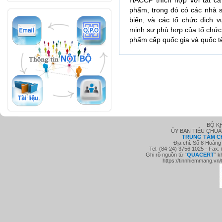
HACCP thích hợp với tất cả
phẩm, trong đó có các nhà s
biển, và các tổ chức dịch
minh sự phù hợp của tổ chức 
phẩm cấp quốc gia và quốc t
BỘ K
ỦY BAN TIÊU CHU
TRUNG TÂM C
Địa chỉ: Số 8 Hoàng
Tel: (84-24) 3756 1025 - Fax:
Ghi rõ nguồn từ “
QUACE
RT
” k
https://tinnhiemmang.vn