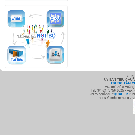
BỘ K
ỦY BAN TIÊU CHU
TRUNG TÂM C
Địa chỉ: Số 8 Hoàng
Tel: (84-24) 3756 1025 - Fax:
Ghi rõ nguồn từ “
QUACE
RT
” k
https://tinnhiemmang.vn