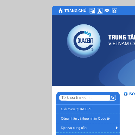
TRANG CHỦ
ISO
Giới thiệu QUACERT
Công nhận và thừa nhận Quốc tế
Dịch vụ cung cấp