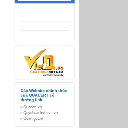
Các Website chính thức
của QUACERT có
đường link:
Quacert.vn
Quychuankythuat.vn
Qcvn.gov.vn