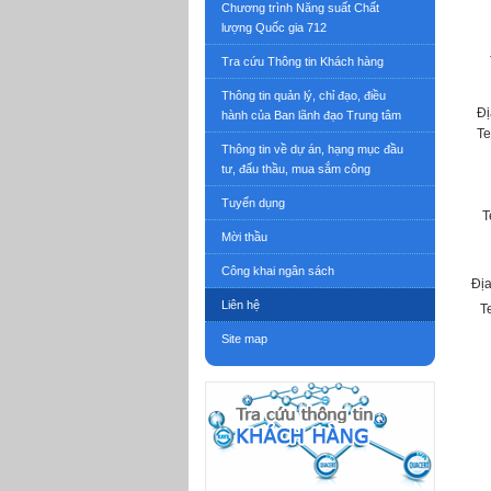
Chương trình Năng suất Chất
lượng Quốc gia 712
Tra cứu Thông tin Khách hàng
Thông tin quản lý, chỉ đạo, điều
Đị
hành của Ban lãnh đạo Trung tâm
Te
Thông tin về dự án, hạng mục đầu
tư, đấu thầu, mua sắm công
Tuyển dụng
T
Mời thầu
Công khai ngân sách
Địa
Liên hệ
Te
Site map