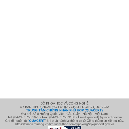
BỘ KHOA HỌC VÀ CÔNG NGHỆ
ỦY BAN TIÊU CHUẨN ĐO LƯỜNG CHẤT LƯỢNG QUỐC GIA
TRUNG TÂM CHỨNG NHẬN PHÙ HỢP (QUACERT)
Địa chỉ: Số 8 Hoàng Quốc Việt - Cầu Giấy - Hà Nội - Việt Nam
Tel: (84-24) 3756 1025 - Fax: (84-24) 3756 3188 - Email: quacert@quacert.gov.vn
Ghi rõ nguồn từ “
QUACE
RT
” khi phát hành lại thông tin từ Cổng thông tin điện tử này.
https://tinnhiemmang.vn/tim-kiem-theo-ten?type=org&q=quacert.gov.vn