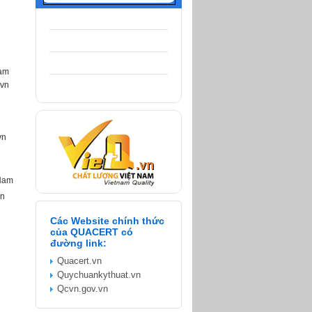
n
Nam
.vn
vn
Nam
vn
Các Website chính thức
của QUACERT có
đường link:
Quacert.vn
Quychuankythuat.vn
Qcvn.gov.vn