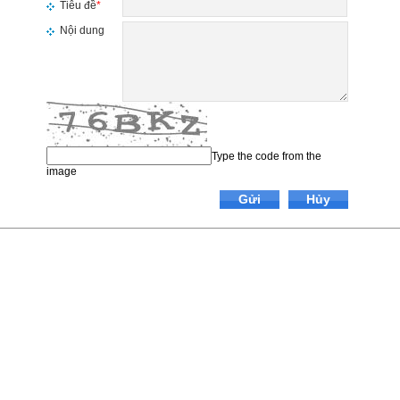
Tiêu đề
*
Nội dung
Type the code from the
image
Gửi
Hủy