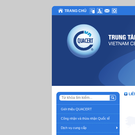
TRANG CHỦ
LIÊ
Giới thiệu QUACERT
Công nhận và thừa nhận Quốc tế
Dịch vụ cung cấp