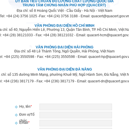
ỦY BAN TIÊU CHUẨN ĐO LƯỜNG CHẤT LƯỢNG QUỐC GIA
TRUNG TÂM CHỨNG NHẬN PHÙ HỢP (QUACERT)
Địa chỉ:
s
ố 8 Hoàng Quốc Việt - Cầu Giấy - Hà Nội - Việt Nam
Tel:
+84
(24) 3756 1025
-
Fax:
+84
(24) 3756 3188
-
Email:
quacert@quacert.gov.v
VĂN PHÒNG ĐẠI DIỆN HỒ CHÍ MINH
a chỉ:
s
ố 40, Nguyễn Hiến Lê, Phường 13, Quận Tân Bình, TP. Hồ Chí Minh, Việt 
l:
+84 (28) 38121033
-
Fax:
+84 (28) 38121032
- Email: quacert-hcm@quacert.gov
VĂN PHÒNG ĐẠI DIỆN HẢI PHÒNG
Địa chỉ:
s
ố 48 Lê Thánh Tông, Ngô Quyền, Hải Phòng, Việt Nam
el:
+84 (225) 3550598
-
Fax:
+84
(225) 3550598
- Email: quacert-hp@quacert.gov.
VĂN PHÒNG ĐẠI DIỆN ĐÀ NẴNG
 chỉ:
s
ố 135 đường Minh Mạng, phường Khuê Mỹ, Ngũ Hành Sơn, Đà Nẵng, Việt 
l:
+84 (236) 3817179 - Fax: +84 (236) 3817179 - Email: quacert-dn@quacert.gov.
Họ, tên
*
Đơn vị/Tổ
chức
Email
*