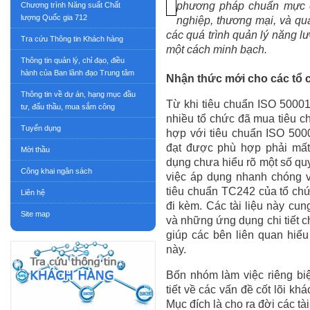
phương pháp chuẩn
mực
Chương trình Năng suất Chất
lượng Quốc gia 712
nghiệp, thương mại, và qu
các quá trình quản lý năng l
Tra cứu Thông tin Khách hàng
một cách minh bạch.
Thông tin quản lý, chỉ đạo, điều
hành của Ban lãnh đạo Trung tâm
Nhận thức mới cho các
tổ 
Thông tin về dự án, hạng mục đầu
Từ khi tiêu chuẩn ISO 5000
tư, đấu thầu, mua sắm công
nhiều tổ chức
đã mua
tiêu c
Tuyển dụng
hợp với tiêu chuẩn ISO 5000
đạt được phù hợp
phải
mất 
Mời thầu
dụng chưa hiểu rõ một số quy
Công khai ngân sách
việc áp dụng nhanh chóng 
tiêu chuẩn
TC242
của tổ ch
Liên hệ
đi kèm. Các tài liệu này cu
Site map
và
những ứng dụng
chi tiết
giúp các bên liên quan hiể
này.
Bốn nhóm làm việc riêng
bi
tiết về các vấn đề cốt lõi k
Mục đích là cho ra đời các t