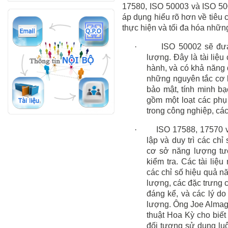
17580, ISO 50003 và ISO 500
áp dụng hiểu rõ hơn về tiêu
thực hiện và tối đa hóa những
·
ISO 50002 sẽ đư
lượng. Đây là tài liệu 
hành, và có khả năng 
những nguyên tắc cơ 
bảo mật, tính minh bạ
gồm một loạt các phụ
trong công nghiệp, các
·
ISO 17588, 17570 v
lập và duy trì các chỉ
cơ sở
năng lượng t
kiểm tra. Các tài liệ
các chỉ số hiệu quả n
lượng, các đặc trưng
đáng kể, và các lý do
lượng. Ông Joe Almagu
thuật Hoa Kỳ cho biết
đối tượng sử dụng lu