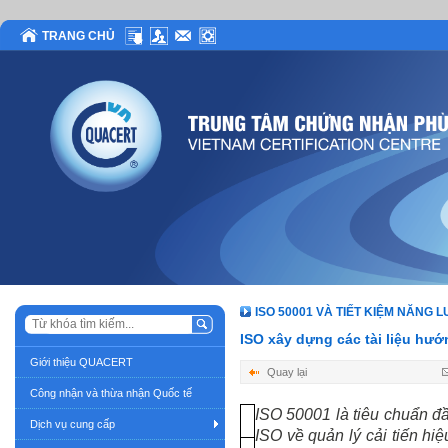
TRANG CHỦ
ISO 50001 VÀ TIẾT KIỆM NĂNG 
ISO xây dựng các tài liệu hướ
Giới thiệu QUACERT
Quay lại
Công nhận và thừa nhận Quốc tế
ISO 50001 là tiêu chuẩn đầ
Dịch vụ cung cấp
ISO về quản lý cải tiến hi