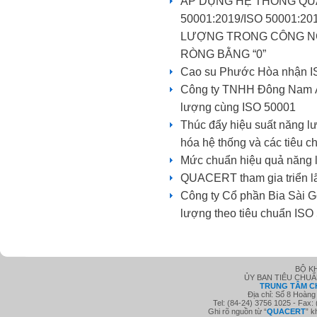
ÁP DỤNG HỆ THỐNG QU
50001:2019/ISO 50001:2
LƯỢNG TRONG CÔNG NG
RÒNG BẰNG “0”
Cao su Phước Hòa nhận I
Công ty TNHH Đông Nam Á L
lượng cùng ISO 50001
Thúc đẩy hiệu suất năng lư
hóa hệ thống và các tiêu c
Mức chuẩn hiệu quả năng 
QUACERT tham gia triển l
Công ty Cổ phần Bia Sài 
lượng theo tiêu chuẩn ISO
BỘ K
ỦY BAN TIÊU CHU
TRUNG TÂM C
Địa chỉ: Số 8 Hoàng
Tel: (84-24) 3756 1025 - Fax:
Ghi rõ nguồn từ “
QUACE
RT
” k