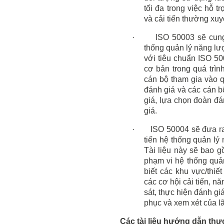
tối đa trong việc hỗ 
và
cải tiến
thường xuy
·
ISO 50003 sẽ cun
thống quản lý năng lư
với tiêu chuẩn ISO 50
cơ bản trong quá trìn
cán bộ tham gia vào q
đánh giá
và các cán b
giá, lựa chọn
đoàn
đán
giá.
·
ISO 50004 sẽ đưa ra
tiến hệ thống quản lý
Tài liệu này sẽ bao 
phạm vi hệ thống quả
biết các
khu vực/thiết
các cơ hội cải tiến
, nă
sát, thực hiện đánh gi
phục và
xem xét của l
Các tài liệu hướng dẫn thự