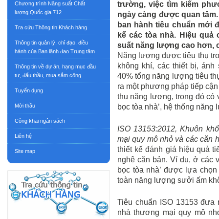
trường, việc tìm kiếm ph
Chương trình Năng suất Chất
lượng Quốc gia 712
ngày càng được quan tâm. 
ban hành tiêu chuẩn mới đ
Tra cứu Thông tin Khách hàng
kế các tòa nhà. Hiệu quả 
Thông tin quản lý, chỉ đạo, điều
suất năng lượng cao hơn, c
hành của Ban lãnh đạo Trung tâm
Năng lượng được tiêu thụ tro
không khí, các thiết bị, ánh
Thông tin về dự án, hạng mục đầu
40% tổng năng lượng tiêu thụ
tư, đấu thầu, mua sắm công
ra một phương pháp tiếp cận 
Tuyển dụng
thụ năng lượng, trong đó có vi
Mời thầu
bọc tòa nhà’, hệ thống năng
Công khai ngân sách
ISO 13153:2012, Khuôn khổ 
Liên hệ
mại quy mô nhỏ và các căn h
thiết kế đánh giá hiệu quả t
Site map
nghệ căn bản. Ví dụ, ở các v
bọc tòa nhà’ được lựa chọn
toàn năng lượng sưởi ấm kh
Tiêu chuẩn ISO 13153 đưa ra
nhà thương mại quy mô nhỏ