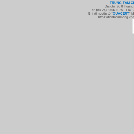
TRUNG TÂM C
Địa chỉ: Số 8 Hoàng
Tel: (84-24) 3756 1025 - Fax:
Ghi rõ nguồn từ “
QUACE
RT
” k
https://tinnhiemmang.vn