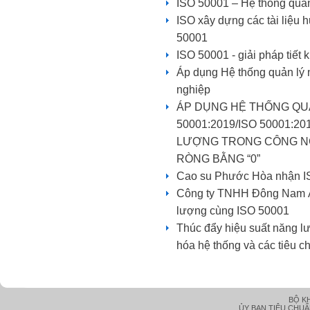
ISO 50001 – Hệ thống quản
ISO xây dựng các tài liệu 
50001
ISO 50001 - giải pháp tiết
Áp dụng Hệ thống quản lý 
nghiệp
ÁP DỤNG HỆ THỐNG QU
50001:2019/ISO 50001:2
LƯỢNG TRONG CÔNG NG
RÒNG BẰNG “0”
Cao su Phước Hòa nhận I
Công ty TNHH Đông Nam Á L
lượng cùng ISO 50001
Thúc đẩy hiệu suất năng lư
hóa hệ thống và các tiêu c
BỘ K
ỦY BAN TIÊU CHU