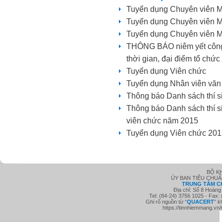
Tuyển dụng Chuyên viên M
Tuyển dụng Chuyên viên Ma
Tuyển dụng Chuyên viên M
THÔNG BÁO niêm yết công k
thời gian, đại điểm tổ chứ
Tuyển dụng Viên chức
Tuyển dụng Nhân viên văn
Thông báo Danh sách thí s
Thông báo Danh sách thí si
viên chức năm 2015
Tuyển dụng Viên chức 201
BỘ K
ỦY BAN TIÊU CHU
TRUNG TÂM C
Địa chỉ: Số 8 Hoàng
Tel: (84-24) 3756 1025 - Fax:
Ghi rõ nguồn từ “
QUACE
RT
” k
https://tinnhiemmang.vn