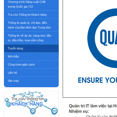
Chương trình Năng suất Chất
lượng Quốc gia 712
Tra cứu Thông tin Khách hàng
Thông tin quản lý, chỉ đạo, điều
hành của Ban lãnh đạo Trung tâm
Thông tin về dự án, hạng mục đầu
tư, đấu thầu, mua sắm công
Tuyển dụng
Mời thầu
Công khai ngân sách
Liên hệ
Site map
Quản trị IT làm việc tại 
Nhiệm vụ:
·
Quản lý các thiế