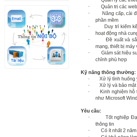
·
Quản trị các web
·
Nâng cấp, cài đ
phần mềm
·
Duy trì kiểm k
hoạt động nhà cun
·
Đề xuất và sắp
mạng, thiết bị máy
·
Giám sát hiệu su
chỉnh phù hợp
Kỹ năng thông thường:
·
Xử lý tình huống
·
Xử lý và bảo mật t
·
Kinh nghiệm hỗ t
như Microsoft Wind
Yêu cầu:
·
Tốt nghiệp Đ
thông tin
·
Có ít nhất 2 năm