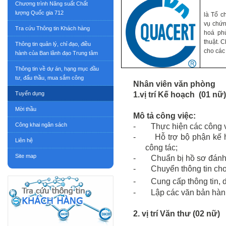
Chương trình Năng suất Chất
lượng Quốc gia 712
là Tổ c
vụ chứn
Tra cứu Thông tin Khách hàng
hoá phù
thuật. 
Thông tin quản lý, chỉ đạo, điều
cho các 
hành của Ban lãnh đạo Trung tâm
Thông tin về dự án, hạng mục đầu
tư, đấu thầu, mua sắm công
Nhân viên văn phòng
Tuyển dụng
1.vị trí Kế hoạch
(01 nữ)
Mời thầu
Mô tả công việc:
Công khai ngân sách
-
Thực hiện các công 
-
Hỗ trợ bộ phận kế h
Liên hệ
công tác;
Site map
-
Chuẩn bị hồ sơ đánh
-
Chuyển thông tin cho
-
Cung cấp thông tin, 
-
Lập các văn bản hành
2. vị trí Văn thư (02 nữ)