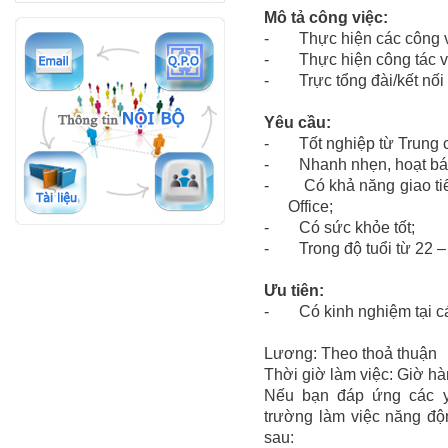
Mô tả công việc:
-
Thực hiện các công 
-
Thực hiện công tác v
-
Trực tổng đài/kết nối
Yêu cầu:
-
Tốt nghiệp từ Trung c
-
Nhanh nhẹn, hoạt bá
-
Có khả năng giao t
Office;
-
Có sức khỏe tốt;
-
Trong độ tuổi từ 22 – 
Ưu tiên:
-
Có kinh nghiệm tại các
Lương: Theo thoả thuận
Thời giờ làm việc: Giờ hà
Nếu bạn đáp ứng các y
trường làm việc năng độn
sau: