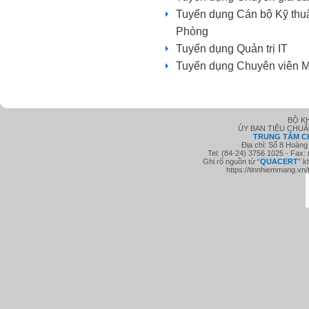
Tuyển dụng Cán bộ Kỹ thu
Phòng
Tuyển dụng Quản trị IT
Tuyển dụng Chuyên viên M
BỘ K
ỦY BAN TIÊU CHU
TRUNG TÂM C
Địa chỉ: Số 8 Hoàng
Tel: (84-24) 3756 1025 - Fax:
Ghi rõ nguồn từ “
QUACE
RT
” k
https://tinnhiemmang.vn