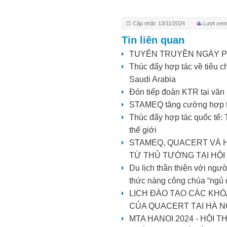
Cập nhật: 13/11/2024
Lượt xem
Tin liên quan
TUYÊN TRUYỀN NGÀY PH
Thúc đẩy hợp tác về tiêu 
Saudi Arabia
Đón tiếp đoàn KTR tại v
STAMEQ tăng cường hợp tác
Thúc đẩy hợp tác quốc tế:
thế giới
STAMEQ, QUACERT VÀ 
TỪ THỦ TƯỚNG TẠI HỘI
Du lịch thân thiện với ngư
thức nàng công chúa “ngủ 
LỊCH ĐÀO TẠO CÁC KHÓ
CỦA QUACERT TẠI HÀ NỘ
MTA HANOI 2024 - HỘI 