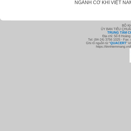
NGÀNH CƠ KHÍ VIỆT NA
BỘ K
ỦY BAN TIÊU CHU
TRUNG TÂM C
Địa chỉ: Số 8 Hoàng
Tel: (84-24) 3756 1025 - Fax:
Ghi rõ nguồn từ “
QUACE
RT
” k
https://tinnhiemmang.vn