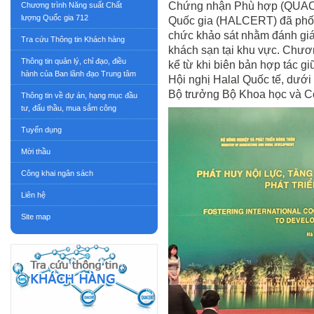
Chứng nhận Phù hợp (QUACE
Chương trình Năng suất Chất
lượng Quốc gia 712
Quốc gia (HALCERT) đã phối 
chức khảo sát nhằm đánh giá
Tra cứu Thông tin Khách hàng
khách sạn tại khu vực. Chươ
Thông tin quản lý, chỉ đạo, điều
kể từ khi biên bản hợp tác g
hành của Ban lãnh đạo Trung tâm
Hội nghị Halal Quốc tế, dướ
Bộ trưởng Bộ Khoa học và C
Thông tin về dự án, hạng mục đầu
tư, đấu thầu, mua sắm công
Tuyển dụng
Mời thầu
Công khai ngân sách
Liên hệ
Site map