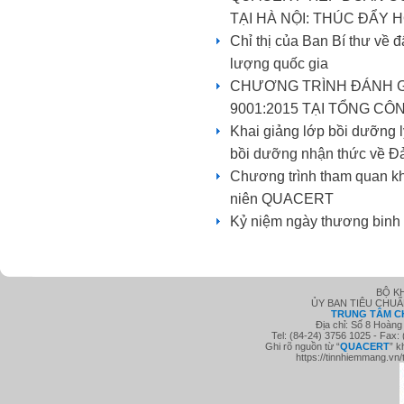
TẠI HÀ NỘI: THÚC ĐẨY
Chỉ thị của Ban Bí thư về 
lượng quốc gia
CHƯƠNG TRÌNH ĐÁNH GI
9001:2015 TẠI TỔNG CÔ
Khai giảng lớp bồi dưỡng l
bồi dưỡng nhận thức về Đ
Chương trình tham quan kh
niên QUACERT
Kỷ niệm ngày thương binh l
BỘ K
ỦY BAN TIÊU CHU
TRUNG TÂM C
Địa chỉ: Số 8 Hoàng
Tel: (84-24) 3756 1025 - Fax:
Ghi rõ nguồn từ “
QUACE
RT
” k
https://tinnhiemmang.vn