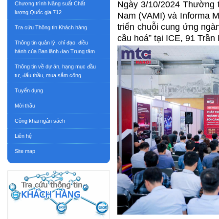
Ngày 3/10/2024 Thường tr
Chương trình Năng suất Chất
lượng Quốc gia 712
Nam (VAMI) và Informa Ma
triển chuỗi cung ứng ngà
Tra cứu Thông tin Khách hàng
cầu hoá” tại ICE, 91 Trầ
Thông tin quản lý, chỉ đạo, điều
hành của Ban lãnh đạo Trung tâm
Thông tin về dự án, hạng mục đầu
tư, đấu thầu, mua sắm công
Tuyển dụng
Mời thầu
Công khai ngân sách
Liên hệ
Site map