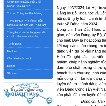
Chương trình Năng suất Chất
lượng Quốc gia 712
Ngày 29/7/2024 tại Hội tr
Đảng ủy Bộ Khoa học và Côn
Tra cứu Thông tin Khách hàng
bồi dưỡng lý luận chính trị
Thông tin quản lý, chỉ đạo, điều
thức về Đảng năm 2024.
hành của Ban lãnh đạo Trung tâm
Đồng chí Trần Đắc Hiến, Ủ
Thông tin về dự án, hạng mục đầu
giáo, dân vận Đảng ủy Bộ, 
tư, đấu thầu, mua sắm công
cho biết: Đây là hoạt động t
Tuyển dụng
kết nạp các quần chúng ưu t
đảng viên dự bị vào hàng n
Mời thầu
Hiến đề nghị các học viên 
Công khai ngân sách
nhiệm, chấp hành nghiêm túc 
Liên hệ
đảm bảo chất lượng chương t
hoạch theo chương trình của
Site map
mỗi đồng chí tại lớp đảng 
luyện để trở thành đảng viê
viên Đảng Cộng sản Việt Nam
cần phấn đấu rèn luyện để 
Đồng chí Trần 