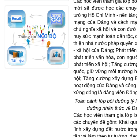
Các học viên tham gia lớp bồ
mới sẽ được học các chuy
tưởng Hồ Chí Minh - nền tản
mạng của Đảng và cách mạng
chủ nghĩa xã hội và con đườn
huy sức mạnh toàn dân tộc, 
thiện nhà nước pháp quyền xã
- xã hội của Đảng; Phát tri
phát triển văn hóa, con ngư
phát triển xã hội; Tăng cườn
quốc, giữ vững môi trường hòa
hội; Tăng cường xây dựng Đ
hoạt động của Đảng và công 
xứng đáng là đảng viên Đản
Toàn cảnh lớp bồi dưỡng lý l
dưỡng nhận thức về Đả
Các học viên tham gia lớp 
các chuyên đề gồm: Khái qu
lĩnh xây dựng đất nước tron
tập và làm theo tư tưởng, đạ