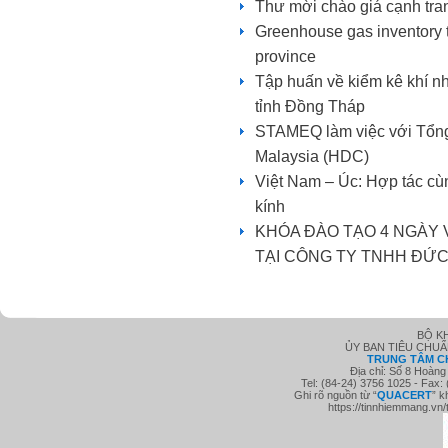
Thư mời chào giá cạnh tra
Greenhouse gas inventory t
province
Tập huấn về kiểm kê khí nh
tỉnh Đồng Tháp
STAMEQ làm việc với Tổng
Malaysia (HDC)
Việt Nam – Úc: Hợp tác cùng
kính
KHÓA ĐÀO TẠO 4 NGÀY 
TẠI CÔNG TY TNHH ĐỨC
BỘ K
ỦY BAN TIÊU CHU
TRUNG TÂM C
Địa chỉ: Số 8 Hoàng
Tel: (84-24) 3756 1025 - Fax:
Ghi rõ nguồn từ “
QUACE
RT
” k
https://tinnhiemmang.vn