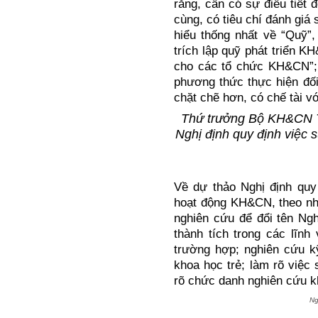
rằng, cần có sự điều tiết
cùng, có tiêu chí đánh giá
hiểu thống nhất về “Quỹ”,
trích lập quỹ phát triển K
cho các tổ chức KH&CN”; 
phương thức thực hiện đố
chặt chẽ hơn, có chế tài 
Thứ trưởng Bộ KH&CN T
Nghị định quy định việc 
Về dự thảo Nghị định quy
hoạt động KH&CN, theo nh
nghiên cứu để đổi tên Ngh
thành tích trong các lĩn
trường hợp; nghiên cứu k
khoa học trẻ; làm rõ việ
rõ chức danh nghiên cứu 
Ng