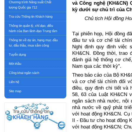
và Công nghệ (KH&CN) Q
Chương trình Năng suất Chất
lượng Quốc gia 712
kỳ dưới sự chủ trì của C
Tra cứu Thông tin Khách hàng
Chủ tịch Hội đồng Ho
Thông tin quản lý, chỉ đạo, điều
hành của Ban lãnh đạo Trung tâm
Tại phiên họp, Hội đồng đã
đầu tư và cơ chế tài chí
Thông tin về dự án, hạng mục đầu
tư, đấu thầu, mua sắm công
Nghị định quy định việc 
KH&CN. Đồng thời, trao đ
Tuyển dụng
đánh giá hệ thống cơ chế
Mời thầu
Nam qua các thời kỳ”.
Công khai ngân sách
Theo báo cáo của Bộ KH&CN
và cơ chế tài chính đối
Liên hệ
điều, quy định chi tiết và
Site map
58, 63 của Luật KH&CN và
ngân sách nhà nước, nội 
nhà nước về quỹ phát triể
với hoạt động KH&CN. Cụ 
II - Đầu tư cho hoạt động 
với hoạt động KH&CN; Chư