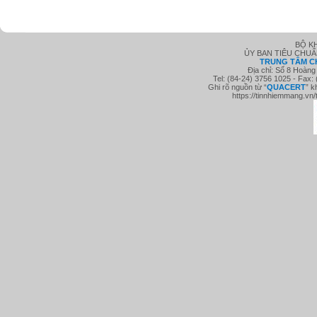
BỘ K
ỦY BAN TIÊU CHU
TRUNG TÂM C
Địa chỉ: Số 8 Hoàng
Tel: (84-24) 3756 1025 - Fax:
Ghi rõ nguồn từ “
QUACE
RT
” k
https://tinnhiemmang.vn