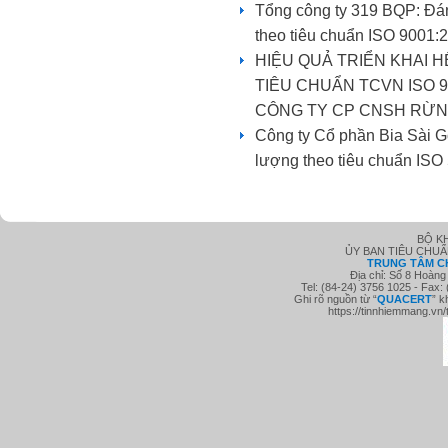
Tổng công ty 319 BQP: Đán
theo tiêu chuẩn ISO 9001
HIỆU QUẢ TRIỂN KHAI 
TIÊU CHUẨN TCVN ISO 9
CÔNG TY CP CNSH RỪN
Công ty Cổ phần Bia Sài 
lượng theo tiêu chuẩn ISO
BỘ K
ỦY BAN TIÊU CHU
TRUNG TÂM C
Địa chỉ: Số 8 Hoàng
Tel: (84-24) 3756 1025 - Fax:
Ghi rõ nguồn từ “
QUACE
RT
” k
https://tinnhiemmang.vn