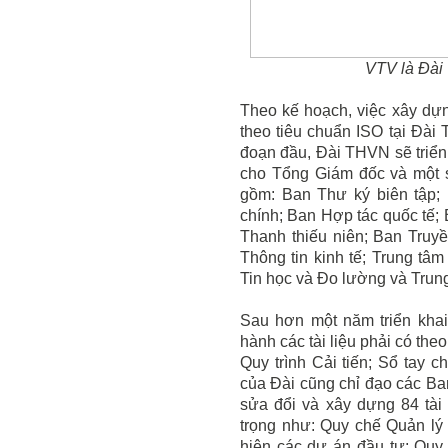
VTV là Đài 
Theo kế hoạch, việc xây dự
theo tiêu chuẩn ISO tại Đài 
đoạn đầu, Đài THVN sẽ triển 
cho Tổng Giám đốc và một số
gồm: Ban Thư ký biên tập;
chính; Ban Hợp tác quốc tế;
Thanh thiếu niên; Ban Truyền
Thông tin kinh tế; Trung tâm
Tin học và Đo lường và Trung
Sau hơn một năm triển kha
hành các tài liệu phải có theo
Quy trình Cải tiến; Sổ tay c
của Đài cũng chỉ đạo các Ban
sửa đổi và xây dựng 84 tài l
trọng như: Quy chế Quản lý t
hiện các dự án đầu tư; Quy