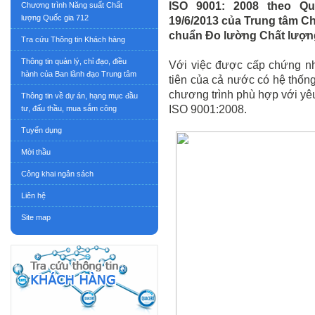
ISO 9001: 2008 theo Q
Chương trình Năng suất Chất
lượng Quốc gia 712
19/6/2013 của Trung tâm 
chuẩn Đo lường Chất lượn
Tra cứu Thông tin Khách hàng
Thông tin quản lý, chỉ đạo, điều
Với việc được cấp chứng nh
hành của Ban lãnh đạo Trung tâm
tiên của cả nước có hệ thống
chương trình phù hợp với yê
Thông tin về dự án, hạng mục đầu
ISO 9001:2008
.
tư, đấu thầu, mua sắm công
Tuyển dụng
Mời thầu
Công khai ngân sách
Liên hệ
Site map