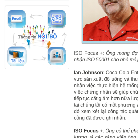
ISO Focus +
:
Ông mong đợi 
nhận ISO 50001 cho nhà má
Ian Johnson
: Coca-Cola Ente
vực sản xuất đồ uống và thự
nhận việc thực hiện hệ thống
việc chứng nhận sẽ giúp chú
tiếp tục cắt giảm hơn nữa lượ
tại chúng tôi có một phương á
đó xem xét lại công tác qu
công đã được ghi nhận.
ISO Focus +
:
Ông có thể phá
lượng và các sáng kiến ông