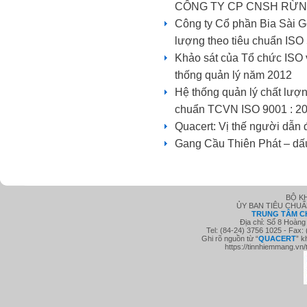
CÔNG TY CP CNSH RỪN
Công ty Cổ phần Bia Sài 
lượng theo tiêu chuẩn ISO
Khảo sát của Tổ chức ISO 
thống quản lý năm 2012
Hệ thống quản lý chất lượ
chuẩn TCVN ISO 9001 : 2
Quacert: Vị thế người dẫn 
Gang Cầu Thiên Phát – dấ
BỘ K
ỦY BAN TIÊU CHU
TRUNG TÂM C
Địa chỉ: Số 8 Hoàng
Tel: (84-24) 3756 1025 - Fax:
Ghi rõ nguồn từ “
QUACE
RT
” k
https://tinnhiemmang.vn