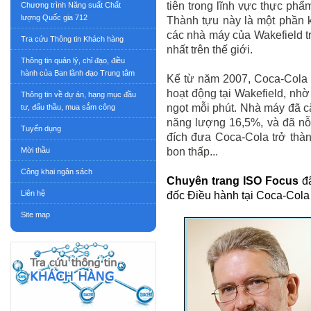
tiên trong lĩnh vực thực p
Chương trình Năng suất Chất
lượng Quốc gia 712
Thành tựu này là một phần 
các nhà máy của Wakefield t
Tra cứu Thông tin Khách hàng
nhất trên thế giới.
Thông tin quản lý, chỉ đạo, điều
hành của Ban lãnh đạo Trung tâm
Kể từ năm 2007, Coca-Cola đã
hoạt động tại Wakefield, nh
Thông tin về dự án, hạng mục đầu
ngọt mỗi phút. Nhà máy đã c
tư, đấu thầu, mua sắm công
năng lượng 16,5%, và đã nỗ
Tuyển dụng
đích đưa Coca-Cola trở thàn
Mời thầu
bon thấp...
Công khai ngân sách
Chuyên trang ISO Focus
đã
Liên hệ
đốc Điều hành tại Coca-Cola 
Site map