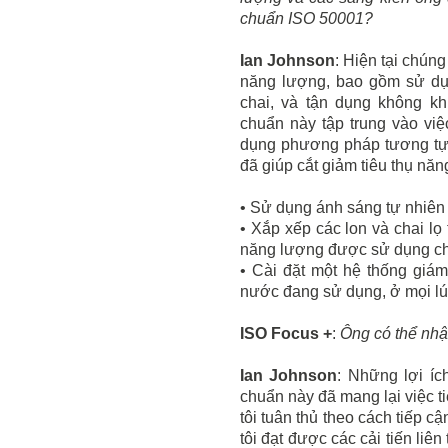
chuẩn ISO 50001?
Ian Johnson
: Hiện tại chún
năng lượng, bao gồm sử dụn
chai, và tận dụng không kh
chuẩn này tập trung vào việ
dụng phương pháp tương tự 
đã giúp cắt giảm tiêu thụ nă
• Sử dụng ánh sáng tự nhiên 
• Xắp xếp các lon và chai lọ
năng lượng được sử dụng cho
• Cài đặt một hệ thống giá
nước đang sử dụng, ở mọi lú
ISO Focus +
:
Ông có thể nhận
Ian Johnson
: Những lợi íc
chuẩn này đã mang lại việc 
tôi tuân thủ theo cách tiếp c
tôi đạt được các cải tiến li