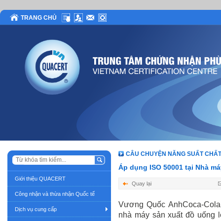
TRANG CHỦ
CÂU CHUYỆN NĂNG SUẤT CHẤ
Áp dụng ISO 50001 tại Nhà m
Giới thiệu QUACERT
Quay lại
Công nhận và thừa nhận Quốc tế
Vương Quốc AnhCoca-Cola E
Dịch vụ cung cấp
nhà máy sản xuất đồ uống l