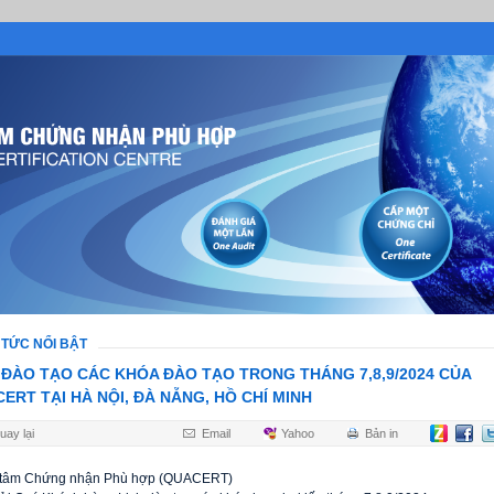
 TỨC NỔI BẬT
 ĐÀO TẠO CÁC KHÓA ĐÀO TẠO TRONG THÁNG 7,8,9/2024 CỦA
ERT TẠI HÀ NỘI, ĐÀ NẴNG, HỒ CHÍ MINH
uay lại
Email
Yahoo
Bản in
 tâm Chứng nhận Phù hợp (QUACERT)
