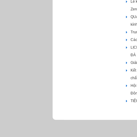
Lễ 
Zer
QUA
kín
Tru
Các
LỊC
ĐÀ 
Giả
Kết
chấ
Hội
Đôn
TIÊ