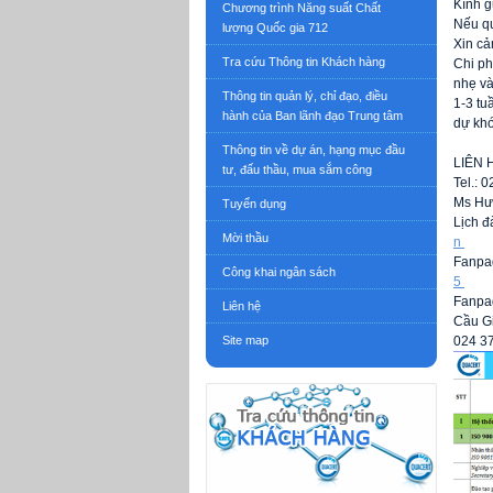
Kính g
Chương trình Năng suất Chất
Nếu qu
lượng Quốc gia 712
Xin cả
Tra cứu Thông tin Khách hàng
Chi ph
nhẹ và
Thông tin quản lý, chỉ đạo, điều
1-3 tu
hành của Ban lãnh đạo Trung tâm
dự khó
Thông tin về dự án, hạng mục đầu
LIÊN 
tư, đấu thầu, mua sắm công
Tel.: 
Ms Hư
Tuyển dụng
Lịch đ
Mời thầu
n
Fanpa
Công khai ngân sách
5
Fanpa
Liên hệ
Cầu Gi
Site map