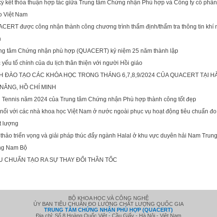
ký kết thỏa thuận hợp tác giữa Trung tâm Chứng nhận Phù hợp và Công ty cổ phần
o Việt Nam
CERT được công nhận thành công chương trình thẩm định/thẩm tra thông tin khí 
h
ng tâm Chứng nhận phù hợp (QUACERT) kỷ niệm 25 năm thành lập
 yếu tố chính của du lịch thân thiện với người Hồi giáo
H ĐÀO TẠO CÁC KHÓA HỌC TRONG THÁNG 6,7,8,9/2024 CỦA QUACERT TẠI HÀ
NẴNG, HỒ CHÍ MINH
i Tennis năm 2024 của Trung tâm Chứng nhận Phù hợp thành công tốt đẹp
 nối với các nhà khoa học Việt Nam ở nước ngoài phục vụ hoạt động tiêu chuẩn đ
t lượng
 thảo triển vọng và giải pháp thúc đẩy ngành Halal ở khu vực duyên hải Nam Trun
g Nam Bộ
U CHUẨN TẠO RA SỰ THAY ĐỔI THẦN TỐC
BỘ KHOA HỌC VÀ CÔNG NGHỆ
ỦY BAN TIÊU CHUẨN ĐO LƯỜNG CHẤT LƯỢNG QUỐC GIA
TRUNG TÂM CHỨNG NHẬN PHÙ HỢP (QUACERT)
Địa chỉ: Số 8 Hoàng Quốc Việt - Cầu Giấy - Hà Nội - Việt Nam