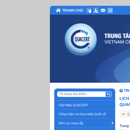
TRANG CHỦ
TIN
LỊCH
QUAC
Giới thiệu QUACERT
Công nhận và thừa nhận Quốc tế
Q
Dịch vụ cung cấp
Trung