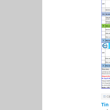
Cậ
Tin