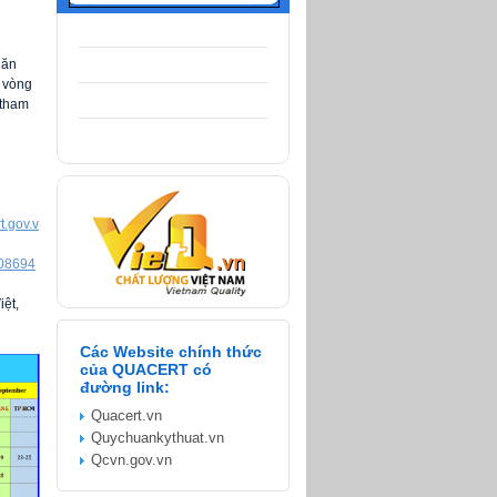
ăn 
 vòng 
tham 
t.gov.v
908694
t, 
Các Website chính thức
của QUACERT có
đường link:
Quacert.vn
Quychuankythuat.vn
Qcvn.gov.vn