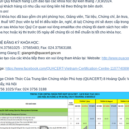
ửi Quý Khách hàng Lịch đào tạo các khóa học dự kiến tháng 7,8,9/2024. 

ý khách hàng có nhu cầu vui lòng liên hệ theo thông tin bên dưới. 

m ơn!

í khóa học đã bao gồm chi phí phòng học, Giảng viên, Tài liệu, Chứng chỉ, ăn trưa, 
 thuế VAT (học viên tự bố trí điều kiện ăn, nghỉ, đi lại) Chứng chỉ sẽ được cấp trong
ần sau khóa học Quý Cơ quan vui lòng email/fax cho chúng tôi danh sách học viên 
a học hoặc kỳ thi trước 05 ngày để chúng tôi có thể chuẩn bị tốt cho khóa học. 

HỆ ĐĂNG KÝ KHÓA HỌC: 

024.37561025 - 37565483; Fax: 024.37563188. 

ơng Giang E: 
giangnh@quacert.gov.vn
ào tạo của các khóa tiếp theo xin vui lòng tham khảo tại: Website:
http://www.quacer
ge: 
https://www.facebook.com/QUACERT-Vietnam-Certification-Centre-11077408
ge Chính Thức Của Trung tâm Chứng nhận Phù hợp (QUACERT) 8 Hoàng Quốc Việ
ấy, Hà Nội 
