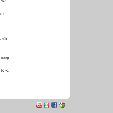
 Net
nhà
 NỘI,
o lường
g bộ và